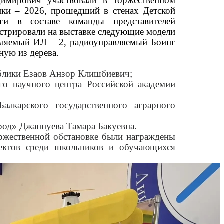
имирович участвовали в торжественном
ики – 2026, прошедший в стенах Детской
ги в составе команды представителей
стрировали на выставке следующие модели
авляемый ИЛ – 2, радиоуправляемый Боинг
ную из дерева.
блики Езаов Анзор Клишбиевич;
го научного центра Российской академии
лкарского государственного аграрного
род» Джаппуева Тамара Бакуевна.
ественной обстановке были награждены
оектов среди школьников и обучающихся