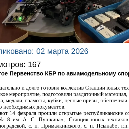
иковано: 02 марта 2026
отров: 167
ое Первенство КБР по авиамодельному спор
щательно и долго готовил коллектив Станции юных тех
ское мероприятие, подготовили раздаточный материал,
а, медали, грамоты, кубки, ценные призы, обеспечили
о необходимых документов.
4 февраля прошли открытые республиканские со
8 им. А. С. Пушкина»,. Станция юных техников н
ноградской,
c
. п. Прималкинского, с. п. Псынабо, г.п.