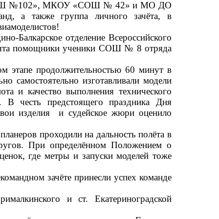
«СОШ №102», МКОУ «СОШ № 42» и МО ДО
д, а также группа личного зачёта, в
виамоделистов!
-Балкарское отделение Всероссийского
бята помощники ученики СОШ № 8 отряда
 этапе продолжительностью 60 минут в
льно самостоятельно изготавливали модели
ота и качество выполнения технического
и. В честь предстоящего праздника Дня
свои изделия и судейское жюри оценило
анеров проходили на дальность полёта в
кругов. При определённом Положением о
ценок, где метры и запуски моделей тоже
омандном зачёте принесли успех команде
лкинского и ст. Екатериноградской