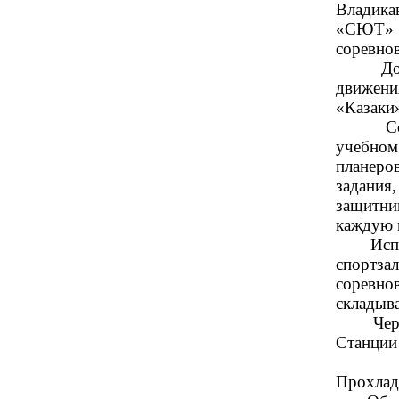
Владик
«СЮТ» г
соревно
Дополни
движени
«Казаки
Соревно
учебном
планеро
задания
защитни
каждую 
Испытат
спортза
соревно
складыв
Черёд п
Станции
Второе
Прохлад