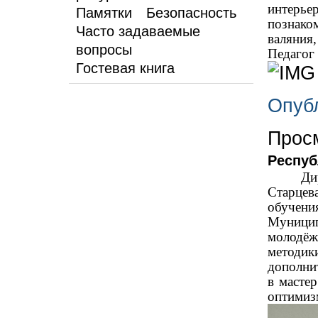
интерьер
Памятки
Безопасность
познако
Часто задаваемые
валяния,
вопросы
Педагог
Гостевая книга
Опубл
Просм
Респуб
Ди
Старцев
обучени
Муницип
молодёж
методи
дополни
в масте
опт