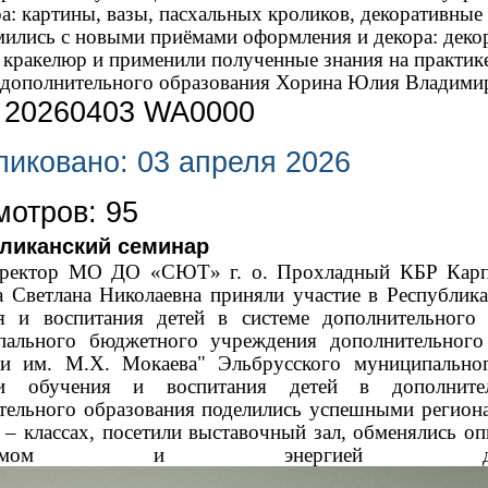
а: картины, вазы, пасхальных кроликов, декоративные
мились с новыми приёмами оформления и декора: дек
 кракелюр и применили полученные знания на практик
 дополнительного образования Хорина Юлия Владими
иковано: 03 апреля 2026
отров: 95
ликанский семинар
ректор МО ДО «СЮТ» г. о. Прохладный КБР Карпо
а Светлана Николаевна приняли участие в Республи
я и воспитания детей в системе дополнительного
ального бюджетного учреждения дополнительного
и им. М.Х. Мокаева" Эльбрусского муниципально
ки обучения и воспитания детей в дополните
тельного образования поделились успешными регион
р – классах, посетили выставочный зал, обменялись 
имизмом и энергией д