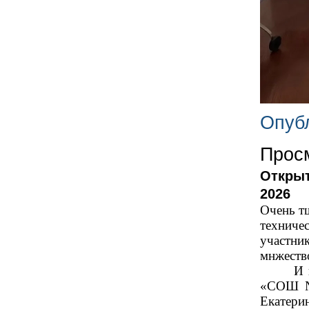
Опубл
Просм
Открыт
2026
Очень т
техниче
участник
мнжеств
И вот 1
«СОШ № 
Екатери