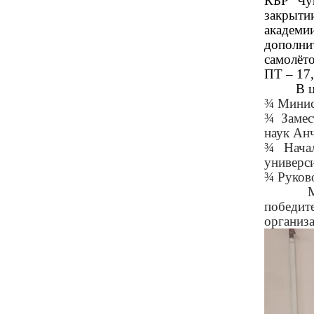
КБР Чум
закрыти
академ
дополни
самолёт
ПТ – 17
В цере
¾
Минист
¾
Замест
наук Ан
¾
Начал
универс
¾
Руково
Меропри
победит
организ