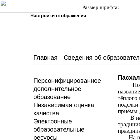
Размер шрифта:
Настройки отображения
Главная
Сведения об образовател
Пасхал
Персонифицированное
По
дополнительное
название
образование
тёплого
поделки
Независимая оценка
приёмы 
качества
В начал
Электронные
традици
образовательные
праздни
ресурсы
На прак