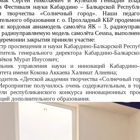
ак Сергей Николаевич и Кулешов Геннадий Влад
и Фестиваля науки Кабардино – Балкарской Республ
ии творчества «Солнечный город». Наши педаго
тельного образования г. о. Прохладный КБР продемон
ов: кордовая авиамодель самолёта ЯК – 3, радиоупр
, радиоуправляемую модель самолёта
Cessna
, выполнен
монии закрытия приняли участие:
р просвещения и науки Кабардино-Балкарской Респу
итель генерального директора Кабардино-Балкарско
чёков Мурат Инусович;
ьник управления науки и инноваций Кабардино-Ба
итета имени Кокова Аккаева Халимат Алиевна;
дитель «Детской академии творчества «Солнечный го
ятие получилось очень содержательным, в торж
ели республиканского конкурса инновационных пр
аций дополнительного образования.