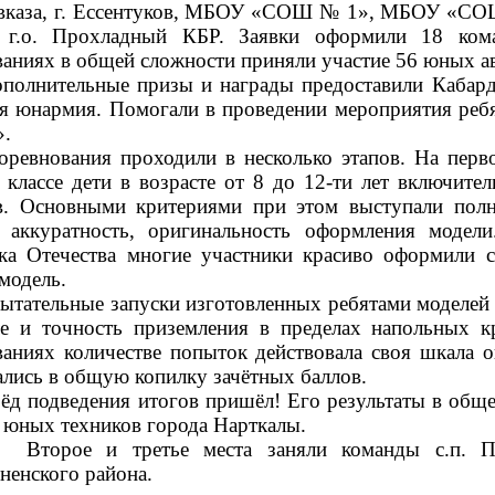
авказа, г. Ессентуков, МБОУ «СОШ № 1», МБОУ 
.о. Прохладный КБР. Заявки оформили 18 коман
ваниях в общей сложности приняли участие 56 юных а
тельные призы и награды предоставили Кабардино
я юнармия. Помогали в проведении мероприятия ре
».
вания проходили в несколько этапов. На первом
 классе дети в возрасте от 8 до 12-ти лет включите
в. Основными критериями при этом выступали полн
, аккуратность, оригинальность оформления модел
ка Отечества многие участники красиво оформили 
модель.
ельные запуски изготовленных ребятами моделей пл
ле и точность приземления в пределах напольных 
ваниях количестве попыток действовала своя шкала о
ались в общую копилку зачётных баллов.
одведения итогов пришёл! Его результаты в общек
 юных техников города Нарткалы.
 и третье места заняли команды с.п. Прима
ненского района.